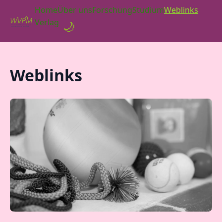
Home
Über uns
Forschung
Studium
Weblinks
Verlag
🌙
Weblinks